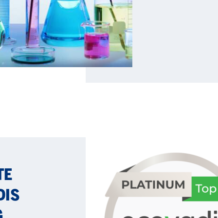
TE
DIS
G