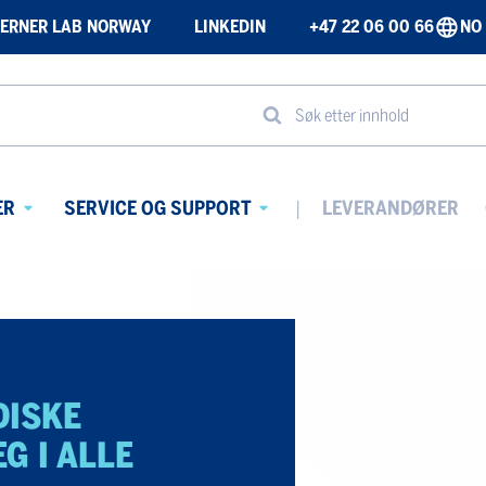
ERNER LAB NORWAY
LINKEDIN
+47 22 06 00 66
NO
Søk etter innhold
ER
SERVICE OG SUPPORT
LEVERANDØRER
Avaa
Avaa
alavalikko
alavalikko
DISKE
G I ALLE