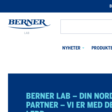
B
Berner
Lab
Search
Norway
from
website
NYHETER
PRODUKT
Avaa
alavalikko
BERNER LAB – DIN NOR
PARTNER – VI ER MED DE