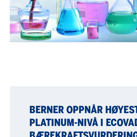
BERNER OPPNÅR HØYES
PLATINUM-NIVÅ I ECOVA
BÆREKRAFTSVURDERIN