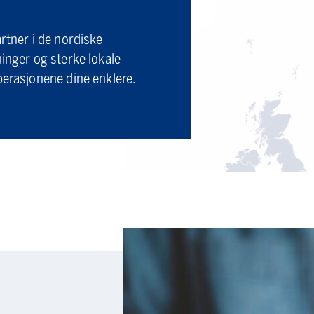
artner i de nordiske
ninger og sterke lokale
perasjonene dine enklere.