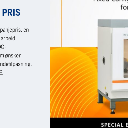
 PRIS
mpanjepris, en
 arbeid.
QC-
om ønsker
undetilpasning.
6.