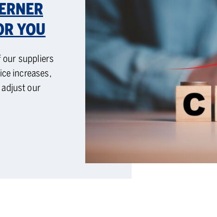
BERNER
OR YOU
f our suppliers
ice increases,
 adjust our