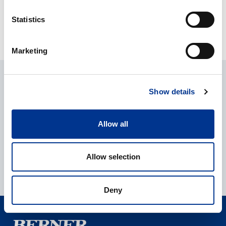
PHASE TECHNOLOGY
PHASE TECHNOLOGY JFA-
DFA-70XI
70XI
Statistics
Marketing
SPØR OM PRODUKTET
Show details
Leman Mamedova
Allow all
Foreldrepermisjon til 2027
Produktsjef Analyse/Kjemi
Allow selection
+47 41 39 70 08
leman.mamedova@bernerlab.no
Deny