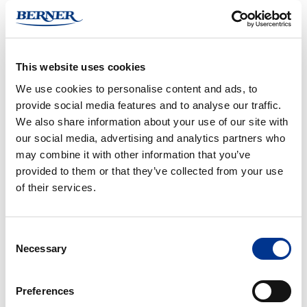
This website uses cookies
ISL OPTICPP
ISL OPTIFPP
We use cookies to personalise content and ads, to
ISL
ISL
provide social media features and to analyse our traffic.
OptiFZP
OptiMPP
We also share information about your use of our site with
our social media, advertising and analytics partners who
may combine it with other information that you’ve
provided to them or that they’ve collected from your use
of their services.
ISL OPTIFZP
ISL OPTIMPP
Phase
Phase
Consent
Technology
Technology
Necessary
Selection
DFA-
JFA-
70Xi
70Xi
Preferences