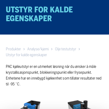
UTSTYR FOR KALDE
EGENSKAPER
Produkter
Analyse/kjemi
Olje testutstyr
Utstyr for kalde egenskaper
PAC kjøleutstyr er en utmerket løsning når du ønsker å måle
krystallisasjonspunkt, blokkeringspunkt eller frysepunkt.
Enhetene har en innebygd kjøleenhet som tillater resultater ned
til -95 ˚C.
ISL
ISL
OptiCPP
OptiFPP