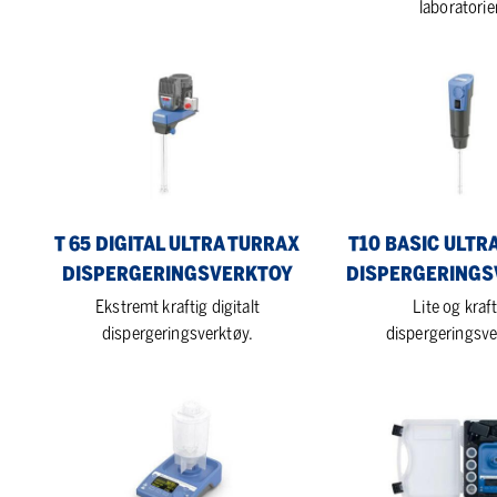
laboratorie
T
T10
65
basic
digital
ULTRA
ULTRA
TURRAX
TURRAX
dispergeringsverktoy
dispergeringsverktoy
T 65 DIGITAL ULTRA TURRAX
T10 BASIC ULTR
DISPERGERINGSVERKTOY
DISPERGERINGS
Ekstremt kraftig digitalt
Lite og kraft
dispergeringsverktøy.
dispergeringsve
ULTRA
ULTRA
TURRAX
TURRAX
tube
tube
drive
drive