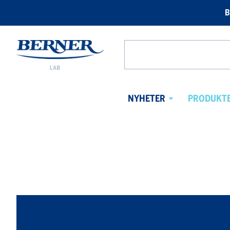
B
Berner
Lab
Search
Norway
from
website
NYHETER
PRODUKT
Avaa
alavalikko