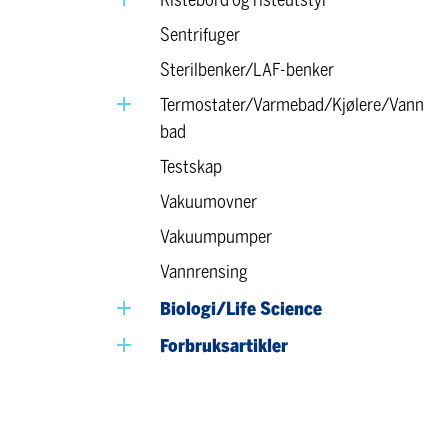
Ristebord og risteutstyr
Sentrifuger
Sterilbenker/LAF-benker
Termostater/Varmebad/Kjølere/Vann
bad
Testskap
Vakuumovner
Vakuumpumper
Vannrensing
Biologi/Life Science
Forbruksartikler