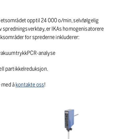
hetsområdet opptil 24 000 o/min, selvfølgelig
r av spredningsverktøy, er IKAs homogenisatorere
ruksområder for sprederne inkluderer:
 vakuumtrykkPCR-analyse
ell partikkelreduksjon.
e med å
kontakte oss
!
T
25
easy
clean
control