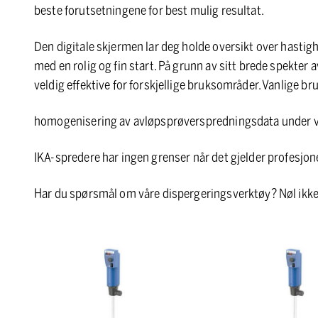
beste forutsetningene for best mulig resultat.
Den digitale skjermen lar deg holde oversikt over hastig
med en rolig og fin start. På grunn av sitt brede spekte
veldig effektive for forskjellige bruksområder. Vanlige b
homogenisering av avløpsprøverspredningsdata under
IKA-spredere har ingen grenser når det gjelder profesjon
Har du spørsmål om våre dispergeringsverktøy? Nøl ikk
T
T
18
25
digital
digital
ULTRA
ULTRA
TURRAX
TURRAX