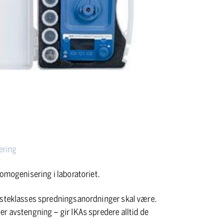
ering
homogenisering i laboratoriet.
ørsteklasses spredningsanordninger skal være.
r avstengning – gir IKAs spredere alltid de