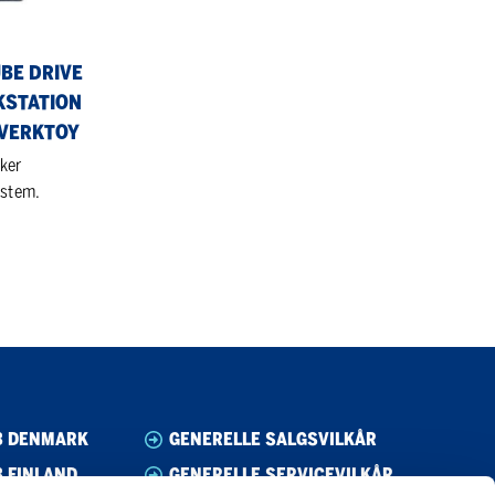
UBE DRIVE
KSTATION
VERKTOY
kker
ystem.
B DENMARK
GENERELLE SALGSVILKÅR
 FINLAND
GENERELLE SERVICEVILKÅR