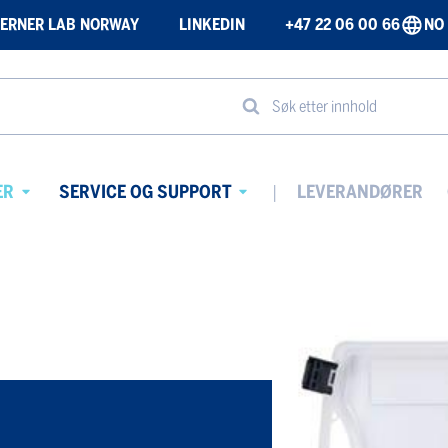
ERNER LAB NORWAY
LINKEDIN
+47 22 06 00 66
NO
Søk etter innhold
ER
SERVICE OG SUPPORT
LEVERANDØRER
Avaa
Avaa
alavalikko
alavalikko