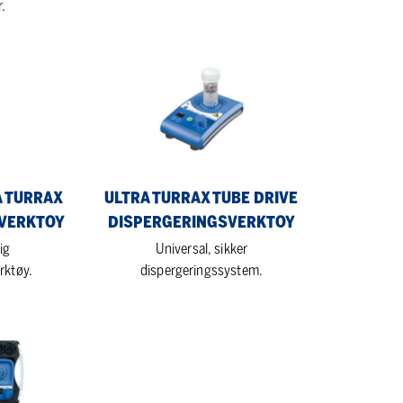
r.
ULTRA
TURRAX
tube
drive
dispergeringsverktoy
A TURRAX
ULTRA TURRAX TUBE DRIVE
VERKTOY
DISPERGERINGSVERKTOY
ig
Universal, sikker
rktøy.
dispergeringssystem.