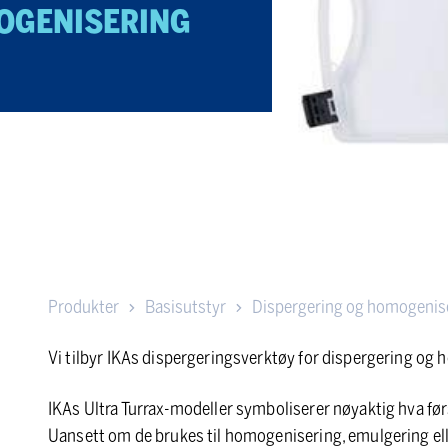
OGENISERING
Produkter
Basisutstyr
Dispergering og homogenis
Vi tilbyr IKAs dispergeringsverktøy for dispergering og 
IKAs Ultra Turrax-modeller symboliserer nøyaktig hva f
Uansett om de brukes til homogenisering, emulgering elle