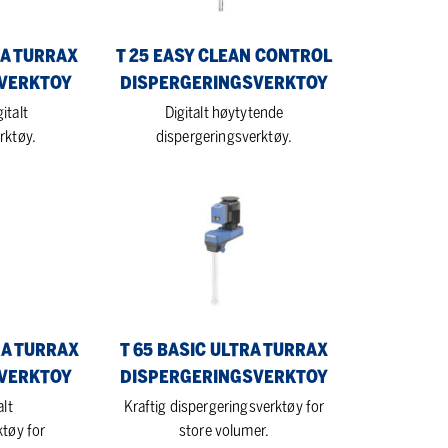
dispergeringsverktoy
RA TURRAX
T 25 EASY CLEAN CONTROL
VERKTOY
DISPERGERINGSVERKTOY
italt
Digitalt høytytende
rktøy.
dispergeringsverktøy.
T
65
basic
ULTRA
TURRAX
dispergeringsverktoy
RA TURRAX
T 65 BASIC ULTRA TURRAX
VERKTOY
DISPERGERINGSVERKTOY
alt
Kraftig dispergeringsverktøy for
ktøy for
store volumer.