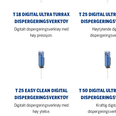
dispergeringsverktoy
dispergeringsverktoy
T 18 DIGITAL ULTRA TURRAX
T 25 DIGITAL ULT
DISPERGERINGSVERKTOY
DISPERGERINGS
Digitalt dispergeringsverktøy med
Høytytende dig
høy presisjon.
dispergeringsve
T
T
25
50
easy
digital
clean
ULTRA
digital
TURRAX
dispergeringsverktoy
dispergeringsverktoy
T 25 EASY CLEAN DIGITAL
T 50 DIGITAL ULT
DISPERGERINGSVERKTOY
DISPERGERINGS
Digitalt dispergeringsverktøy med
Kraftig digit
høy ytelse.
dispergeringsver