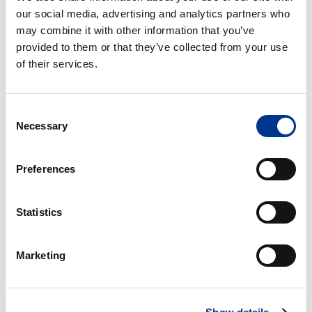
metoden (USP 2), testes hevelse ellet flytende doseringsformer
our social media, advertising and analytics partners who
som kapsler ved bruk av kurvmetoden (USP1). «Paddle-over-
may combine it with other information that you’ve
disk» (USP 5) og roterende sylinder (USP 6) metoder brukes
provided to them or that they’ve collected from your use
for transdermale doseringsformer.
of their services.
Har du spørsmål om oppløsningstesting? Ikke nøl med å
Consent
kontakte oss!
Necessary
Selection
Manuell
Preferences
oppløsningstester
Statistics
MANUELL
Marketing
OPPLØSNINGSTESTER