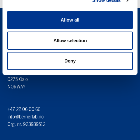
Show details
Allow all
Allow selection
Søren Berner AS
Deny
Berner Lab
Hoffsveien 1 A
0275 Oslo
NORWAY
+47 22 06 00 66
info@bernerlab.no
Org. nr. 923939512