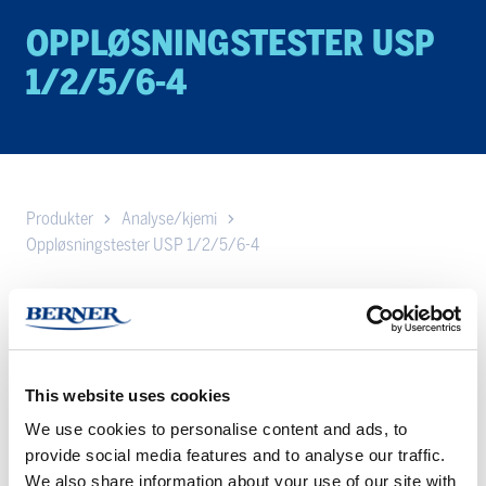
OPPLØSNINGSTESTER USP
1/2/5/6-4
Produkter
Analyse/kjemi
Oppløsningstester USP 1/2/5/6-4
Oppløsning er en test som brukes av farmasøytisk industri for å
karakterisere oppløsningsegenskapene til det aktive stoffet, det
aktive stoffets frigjøring og oppløsning fra en
doseringsformulering. Ulike oppløsningsmetoder er beskrevet i
This website uses cookies
USP, Ph.Eur. Og andre internasjonale farmakopê, så vel som i
FDAs retningslinjer.
We use cookies to personalise content and ads, to
provide social media features and to analyse our traffic.
Mens standardtabletter vanligvis testes i henhold til padle-
We also share information about your use of our site with