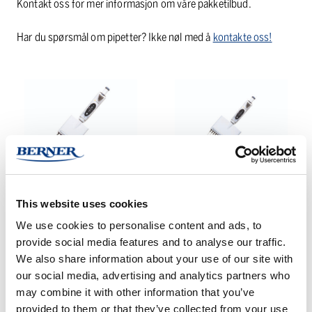
Kontakt oss for mer informasjon om våre pakketilbud.
Har du spørsmål om pipetter? Ikke nøl med å
kontakte oss!
Mline
Mline
mechanical
mekanisk
pipette,
pipette,
8
12
kanaler
kanaler
MLINE MECHANICAL
MLINE MEKANISK
PIPETTE, 8 KANALER
PIPETTE, 12 KANALER
This website uses cookies
We use cookies to personalise content and ads, to
Mline
Proline
provide social media features and to analyse our traffic.
mekanisk
mekanisk
We also share information about your use of our site with
pipette,
pipette,
our social media, advertising and analytics partners who
enkelkanal
8
may combine it with other information that you’ve
kanaler
provided to them or that they’ve collected from your use