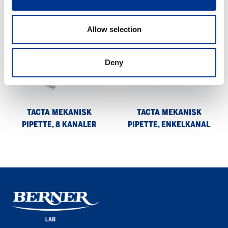
MEKANISK PIPETTE,
PIPETTE, 12 KANALER
ENKELKANAL
Allow selection
Tacta
Tacta
mekanisk
mekanisk
Deny
pipette,
pipette,
8
enkelkanal
kanaler
TACTA MEKANISK
TACTA MEKANISK
PIPETTE, 8 KANALER
PIPETTE, ENKELKANAL