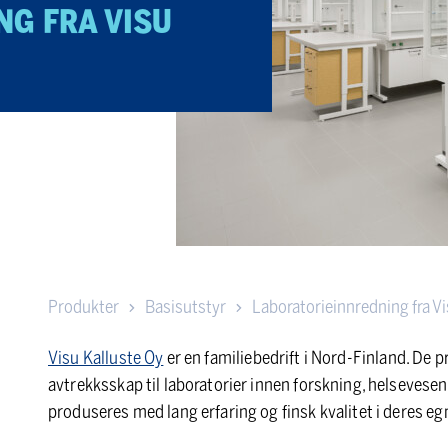
G FRA VISU
Produkter
Basisutstyr
Laboratorieinnredning fra V
Visu Kalluste Oy
er en familiebedrift i Nord-Finland. De 
avtrekksskap til laboratorier innen forskning, helsevesen
produseres med lang erfaring og finsk kvalitet i deres egn