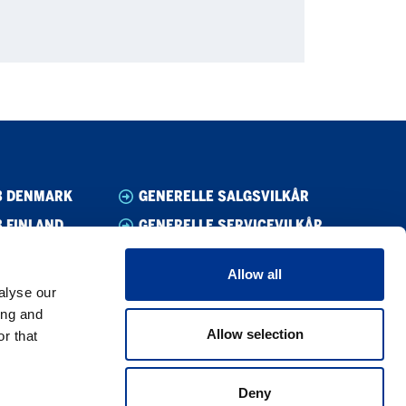
B DENMARK
GENERELLE SALGSVILKÅR
 FINLAND
GENERELLE SERVICEVILKÅR
B NORWAY
VARSLING/WHISTLEBLOWING
Allow all
B SWEDEN
ETISKE RETNINGSLINJER
alyse our
CODE OF CONDUCT SUPPLIER
ing and
Allow selection
r that
PRIVACY POLICY
COOKIE POLICY
Deny