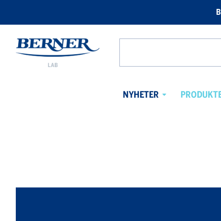
B
Berner
Lab
Search
Norway
from
website
NYHETER
PRODUKT
Avaa
alavalikko