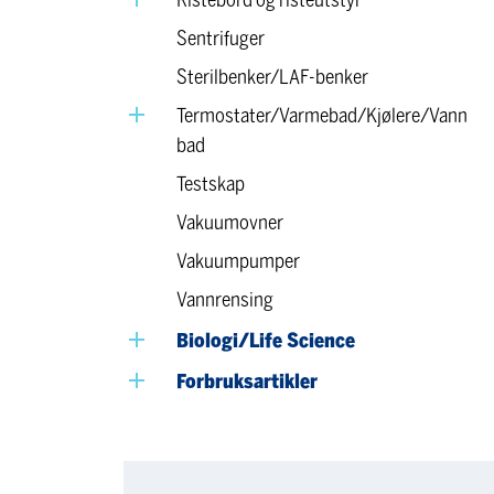
Ristebord og risteutstyr
Sentrifuger
Sterilbenker/LAF-benker
Termostater/Varmebad/Kjølere/Vann
bad
Testskap
Vakuumovner
Vakuumpumper
Vannrensing
Biologi/Life Science
Forbruksartikler