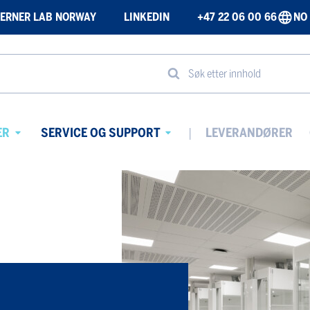
ERNER LAB NORWAY
LINKEDIN
+47 22 06 00 66
NO
Søk etter innhold
ER
SERVICE OG SUPPORT
LEVERANDØRER
Avaa
Avaa
alavalikko
alavalikko