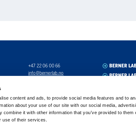
+47 22 06 00 66
BERNER LA
info@bernerlab.no
BERNER LAB
Org. nr. 923939512
BERNER LA
s
BERNER LA
ise content and ads, to provide social media features and to an
rmation about your use of our site with our social media, advertis
 combine it with other information that you’ve provided to them o
 use of their services.