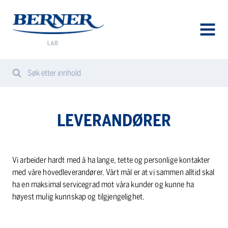
Berner
Lab
Norway
AVAA
VALIK
Søk etter innhold
Search
Sear
from
website
LEVERANDØRER
Vi arbeider hardt med å ha lange, tette og personlige kontakter
med våre hovedleverandører. Vårt mål er at vi sammen alltid skal
ha en maksimal servicegrad mot våra kunder og kunne ha
høyest mulig kunnskap og tilgjengelighet.