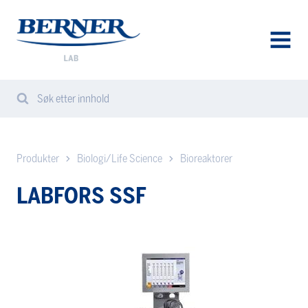
Berner
Lab
Norway
AVAA
VALIK
Søk etter innhold
Search
Sear
from
website
Produkter
Biologi/Life Science
Bioreaktorer
LABFORS SSF