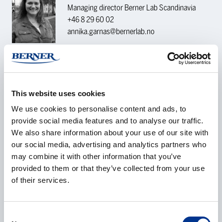
Managing director Berner Lab Scandinavia
+46 8 29 60 02
annika.garnas@bernerlab.no
KONTAKTFORESPØRSEL
This website uses cookies
Navn
*
We use cookies to personalise content and ads, to
provide social media features and to analyse our traffic.
We also share information about your use of our site with
our social media, advertising and analytics partners who
may combine it with other information that you’ve
Selskap
*
provided to them or that they’ve collected from your use
of their services.
E-post
*
Consent