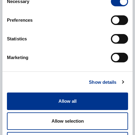
Necessary
Selection
Preferences
Telefonnummer
Statistics
Marketing
Ytterligere informasjon
Show details
Allow all
Behandling av personopplysninger
*
Allow selection
Jeg gir mitt samtykke til behandlingen av mine
personopplysninger som beskrevet i
personvernerklæringen
.