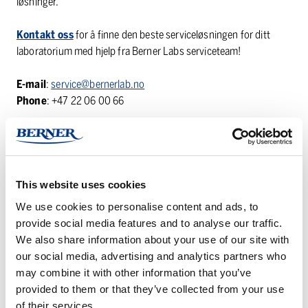
løsninger.
Kontakt oss
for å finne den beste serviceløsningen for ditt
laboratorium med hjelp fra Berner Labs serviceteam!
E-mail
:
service@bernerlab.no
Phone
: +47 22 06 00 66
To contact the service teams in other Nordic countries, please
click the links below:
Denmark
:
bernerlab.dk
This website uses cookies
Finland
:
bernerlab.fi
We use cookies to personalise content and ads, to
Sweden
:
bernerlab.se
provide social media features and to analyse our traffic.
We also share information about your use of our site with
BERNER LAB SERVICE TEAM
our social media, advertising and analytics partners who
may combine it with other information that you’ve
provided to them or that they’ve collected from your use
of their services.