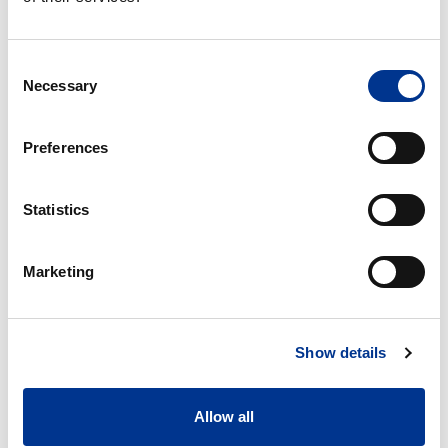
Nadieh Bengtsson
Servicesjef
+46 73 42 42 842
Consent
nadieh.bengtsson@bernerlab.se
Necessary
Selection
Preferences
Emil Tingman
Servicekoordinator
Statistics
+46 8 29 60 11
emil.tingman@bernerlab.se
Marketing
Aboubakar Coulibaly
Show details
Service teknikker
+47 40 31 64 43
aboubakar.coulibaly@bernerlab.no
Allow all