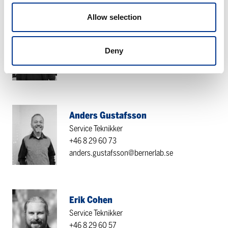
Allow selection
Petter Jøntvedt
Service teknikker
Deny
+47 41 19 10 33
petter.jontvedt@bernerlab.no
Anders Gustafsson
Service Teknikker
+46 8 29 60 73
anders.gustafsson@bernerlab.se
Erik Cohen
Service Teknikker
+46 8 29 60 57