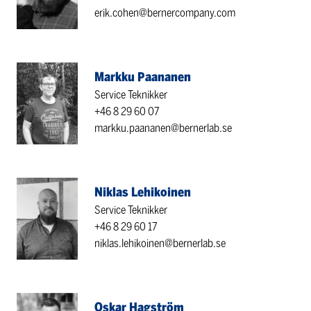
erik.cohen@bernercompany.com
Markku Paananen
Service Teknikker
+46 8 29 60 07
markku.paananen@bernerlab.se
Niklas Lehikoinen
Service Teknikker
+46 8 29 60 17
niklas.lehikoinen@bernerlab.se
Oskar Hagström