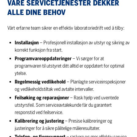
VÅRE SERVICETJENESTER DEKKER
ALLE DINE BEHOV
Vårt erfarne team sikrer en effektiv laboratoriedrift ved å tilby:
Installasjon
– Profesjonell installasjon av utstyr og sikring av
korrekt funksjon fra start.
Programvareoppdateringer
– Vi sørger for at
programvaren til utstyret ditt alltid er oppdatert for optimal
ytelse.
Regelmessig vedlikehold
– Planlagte serviceinspeksjoner
og vedlikeholdstiltak ved avtalte intervaller.
Feilsøking og reparasjoner
– Rask hjelp ved uventede
utstyrsfeil. Som serviceavtalekunde får du garantert
responstid ved feilservice.
Kalibrering og justering
– Presise kalibreringer og
justeringer for å sikre pålitelige måleresultater.
Telefon- og fjernsupport
– raskere og mer effektiv service