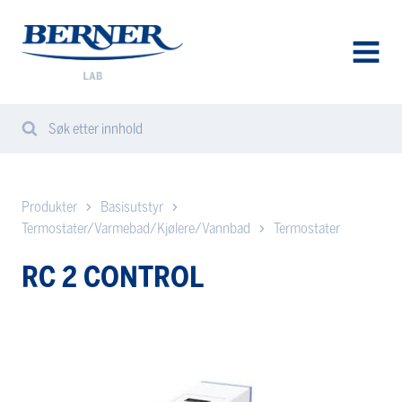
Berner
Lab
Norway
AVAA
VALIK
Søk etter innhold
Search
Sear
from
website
Produkter
Basisutstyr
Termostater/Varmebad/Kjølere/Vannbad
Termostater
RC 2 CONTROL