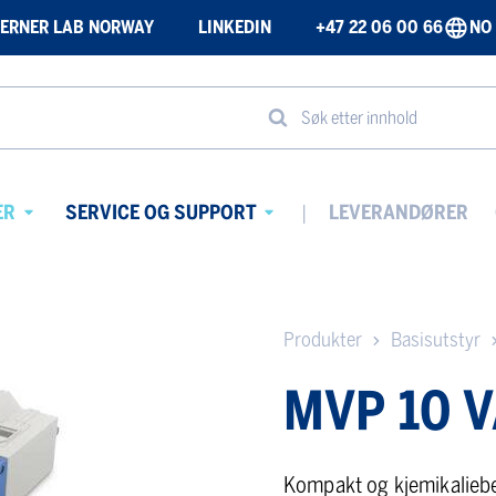
ERNER LAB NORWAY
LINKEDIN
+47 22 06 00 66
NO
Søk etter innhold
ER
SERVICE OG SUPPORT
LEVERANDØRER
Avaa
Avaa
alavalikko
alavalikko
Produkter
Basisutstyr
MVP 10 
Kompakt og kjemikalie