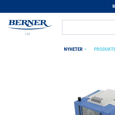
B
Berner
Lab
Search
Norway
from
website
NYHETER
PRODUKT
Avaa
alavalikko