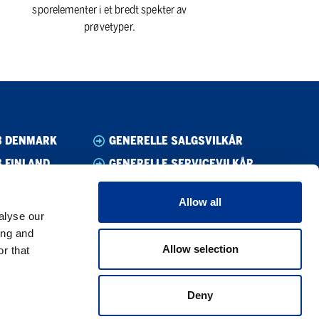
sporelementer i et bredt spekter av
prøvetyper.
B DENMARK
GENERELLE SALGSVILKÅR
 FINLAND
GENERELLE SERVICEVILKÅR
B NORWAY
VARSLING/WHISTLEBLOWING
Allow all
B SWEDEN
ETISKE RETNINGSLINJER
alyse our
CODE OF CONDUCT SUPPLIER
ing and
Allow selection
r that
PRIVACY POLICY
COOKIE POLICY
Deny