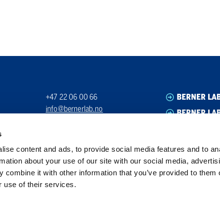
+47 22 06 00 66
BERNER LA
info@bernerlab.no
BERNER LAB
Org. nr. 923939512
BERNER LA
s
BERNER LA
ise content and ads, to provide social media features and to an
rmation about your use of our site with our social media, advertis
 combine it with other information that you’ve provided to them o
 use of their services.