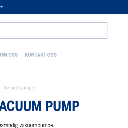
Search
OM OSS
KONTAKT OSS
Vakuumpumper
VACUUM PUMP
bestandig vakuumpumpe.