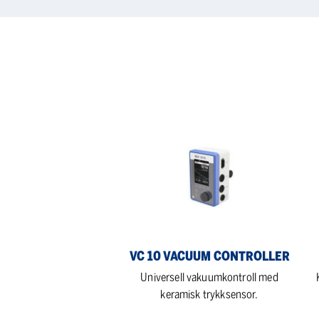
VC
IK
10
Vac
Vacuum
con
controller
VC 10 VACUUM CONTROLLER
Universell vakuumkontroll med
keramisk trykksensor.