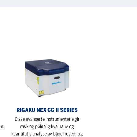
Rigaku
NEX
CG
II
Series
RIGAKU NEX CG II SERIES
Disse avanserte instrumentene gir
e.
rask og pålitelig kvalitativ og
kvantitativ analyse av både hoved- og