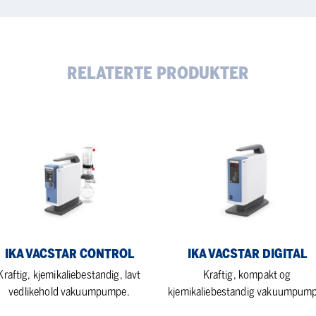
RELATERTE PRODUKTER
A
IKA
star
Vacstar
trol
digital
IKA VACSTAR CONTROL
IKA VACSTAR DIGITAL
Kraftig, kjemikaliebestandig, lavt
Kraftig, kompakt og
vedlikehold vakuumpumpe.
kjemikaliebestandig vakuumpump