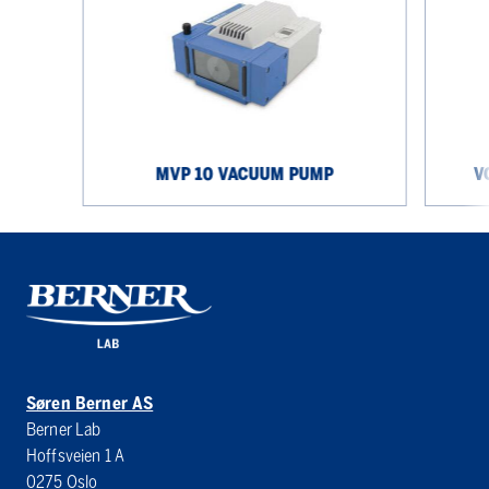
vacuum
Vacuum
pump
controller
MVP 10 VACUUM PUMP
V
Søren Berner AS
Berner Lab
Hoffsveien 1 A
0275 Oslo