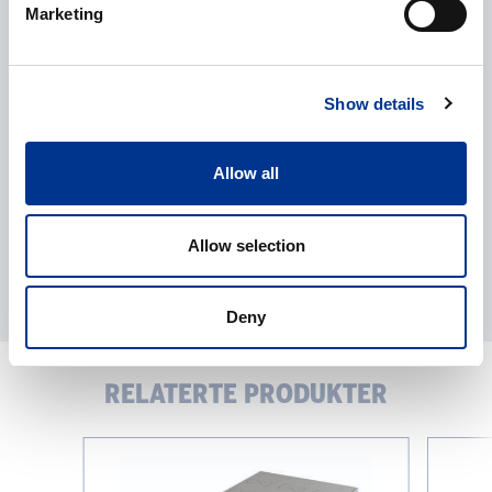
Marketing
Behandling av personopplysninger
*
Jeg gir mitt samtykke til behandlingen av mine
personopplysninger som beskrevet i
personvernerklæringen
.
Show details
Allow all
Allow selection
Deny
RELATERTE PRODUKTER
RT
C-
15
MAG