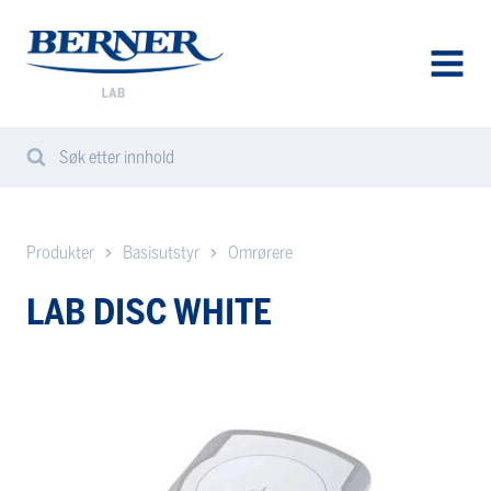
Berner
Lab
Norway
AVAA
VALIK
Søk etter innhold
Search
Sear
from
website
Produkter
Basisutstyr
Omrørere
LAB DISC WHITE