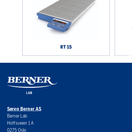
HS
4
RT 15
Søren Berner AS
Berner Lab
Hoffsveien 1 A
0275 Oslo