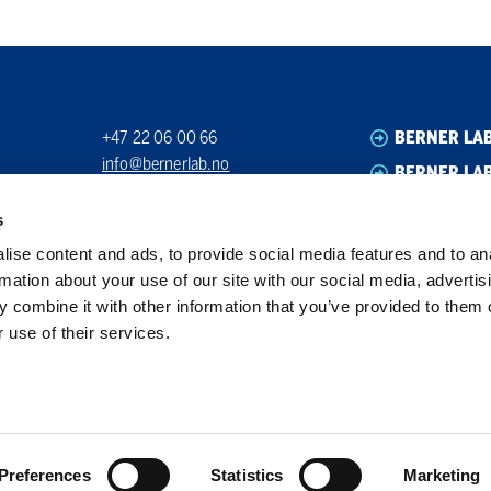
+47 22 06 00 66
BERNER LA
info@bernerlab.no
BERNER LAB
Org. nr. 923939512
BERNER LA
s
BERNER LA
ise content and ads, to provide social media features and to an
rmation about your use of our site with our social media, advertis
 combine it with other information that you’ve provided to them o
 use of their services.
Preferences
Statistics
Marketing