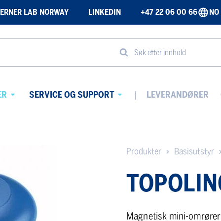
ERNER LAB NORWAY
LINKEDIN
+47 22 06 00 66
NO
Søk etter innhold
ER
SERVICE OG SUPPORT
LEVERANDØRER
Avaa
Avaa
alavalikko
alavalikko
Produkter
Basisutstyr
TOPOLIN
Magnetisk mini-omrører 