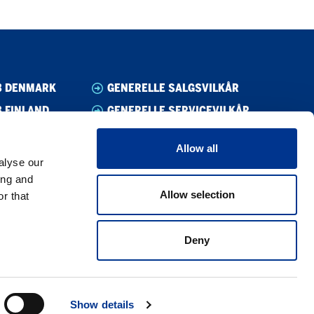
B DENMARK
GENERELLE SALGSVILKÅR
 FINLAND
GENERELLE SERVICEVILKÅR
B NORWAY
VARSLING/WHISTLEBLOWING
Allow all
B SWEDEN
ETISKE RETNINGSLINJER
alyse our
CODE OF CONDUCT SUPPLIER
ing and
Allow selection
r that
PRIVACY POLICY
COOKIE POLICY
Deny
Show details