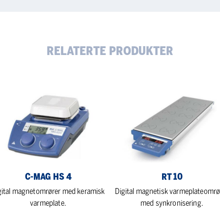
RELATERTE PRODUKTER
RT
G
10
C-MAG HS 4
RT 10
gital magnetomrører med keramisk
Digital magnetisk varmeplateomrø
varmeplate.
med synkronisering.