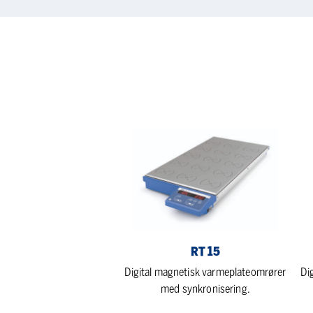
RT
C-
15
MA
HS
4
RT 15
Digital magnetisk varmeplateomrører
Di
med synkronisering.