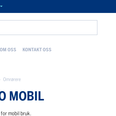
Search
OM OSS
KONTAKT OSS
Omrørere
O MOBIL
for mobil bruk.