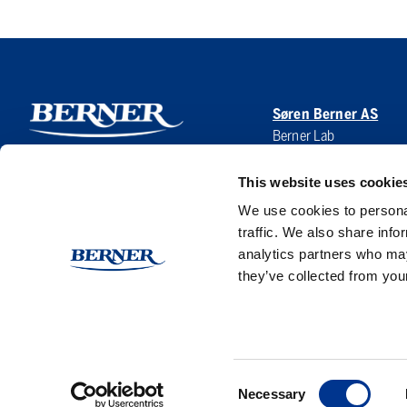
Søren Berner AS
Berner Lab
Hoffsveien 1 A
0275 Oslo
This website uses cookie
NORWAY
We use cookies to personal
traffic. We also share info
analytics partners who may
they’ve collected from your
Consent
Necessary
Selection