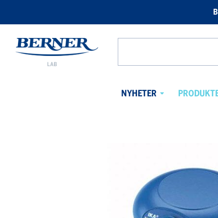
B
Berner
Lab
Search
Norway
from
website
NYHETER
PRODUKT
Avaa
alavalikko