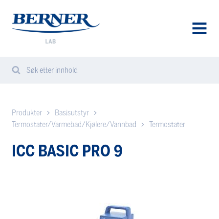
Berner
Lab
Norway
AVAA
VALIK
Søk etter innhold
Search
Sear
from
website
Produkter
Basisutstyr
Termostater/Varmebad/Kjølere/Vannbad
Termostater
ICC BASIC PRO 9