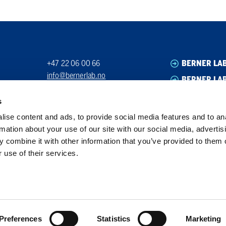
+47 22 06 00 66
BERNER LA
info@bernerlab.no
BERNER LAB
Org. nr. 923939512
BERNER LA
s
BERNER LA
ise content and ads, to provide social media features and to an
rmation about your use of our site with our social media, advertis
 combine it with other information that you’ve provided to them o
 use of their services.
Preferences
Statistics
Marketing