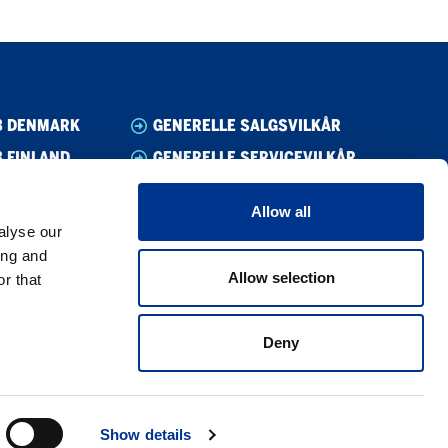
B DENMARK
GENERELLE SALGSVILKÅR
 FINLAND
GENERELLE SERVICEVILKÅR
B NORWAY
VARSLING/WHISTLEBLOWING
Allow all
B SWEDEN
ETISKE RETNINGSLINJER
alyse our
CODE OF CONDUCT SUPPLIER
ing and
Allow selection
r that
PRIVACY POLICY
COOKIE POLICY
Deny
Show details