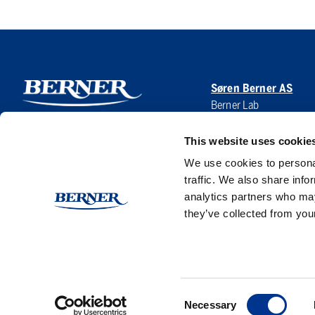
Søren Berner AS
Berner Lab
Hoffsveien 1 A
0275 Oslo
This website uses cookie
NORWAY
We use cookies to personal
traffic. We also share info
analytics partners who may
they’ve collected from your
Consent
Necessary
Selection