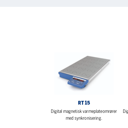
RT
C-
15
MA
HS
4
RT 15
Digital magnetisk varmeplateomrører
Di
med synkronisering.