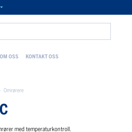
Search
OM OSS
KONTAKT OSS
Omrørere
IC
ører med temperaturkontroll.