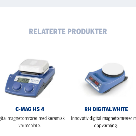
RELATERTE PRODUKTER
RH
G
digital
white
C-MAG HS 4
RH DIGITAL WHITE
gital magnetomrører med keramisk
Innovativ digital magnetomrører 
varmeplate.
oppvarming.