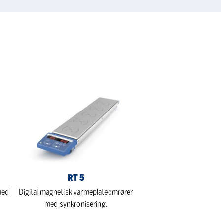
RT
5
RT 5
med
Digital magnetisk varmeplateomrører
med synkronisering.