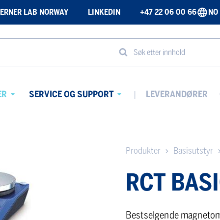
ERNER LAB NORWAY
LINKEDIN
+47 22 06 00 66
NO
Søk etter innhold
ER
SERVICE OG SUPPORT
LEVERANDØRER
Avaa
Avaa
alavalikko
alavalikko
Produkter
Basisutstyr
RCT BAS
Bestselgende magnetomr