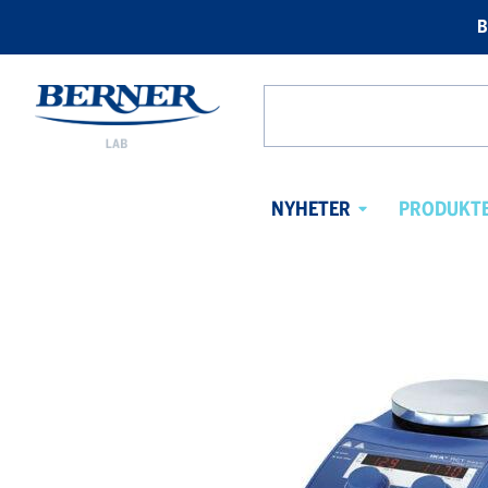
B
Berner
Lab
Search
Norway
from
website
NYHETER
PRODUKT
Avaa
alavalikko