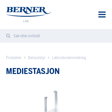
Berner
Lab
Norway
AVAA
VALIK
Søk etter innhold
Search
Sear
from
website
Produkter
Basisutstyr
Laboratorieinnredning
MEDIESTASJON