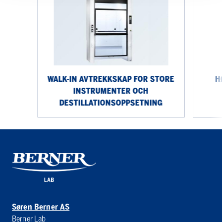
avtrekkskap
for
store
instrumenter
och
destillationsoppsetning
WALK-IN AVTREKKSKAP FOR STORE
H
INSTRUMENTER OCH
DESTILLATIONSOPPSETNING
Søren Berner AS
Berner Lab