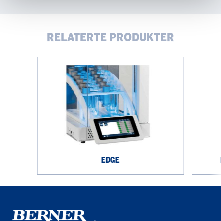
RELATERTE PRODUKTER
EDGE
Rigaku
NEX
CG
II
Series
EDGE