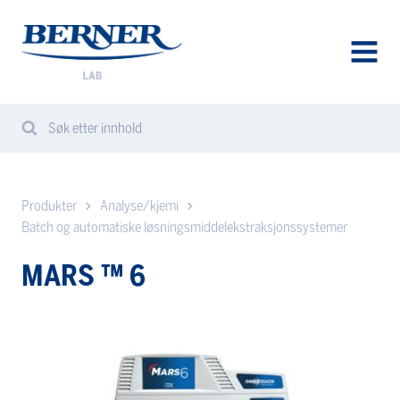
Berner
Lab
Norway
AVAA
VALIK
Søk etter innhold
Search
Sear
from
website
Produkter
Analyse/kjemi
Batch og automatiske løsningsmiddelekstraksjonssystemer
MARS ™ 6