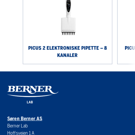
elektroniske
elektroni
pipette
pipette
–
12
8
kanaler
kanaler
PICUS 2 ELEKTRONISKE PIPETTE – 8
PICU
KANALER
Søren Berner AS
Berner Lab
Hoffsveien 1 A