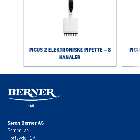
elektroniske
elektroni
pipette
pipette
–
12
8
kanaler
kanaler
PICUS 2 ELEKTRONISKE PIPETTE – 8
PICU
KANALER
Søren Berner AS
Berner Lab
Hoffsveien 1 A