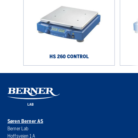
260
260
control
control
NOL
HS 260 CONTROL
Søren Berner AS
Berner Lab
Hoffsveien 1 A