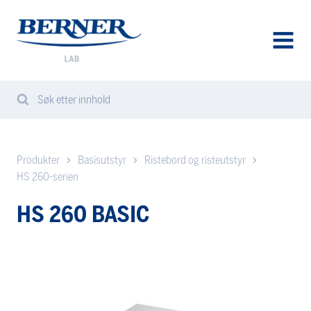
Berner
Lab
Norway
AVAA
VALIK
Søk etter innhold
Search
Sear
from
website
Produkter
Basisutstyr
Ristebord og risteutstyr
HS 260-serien
HS 260 BASIC