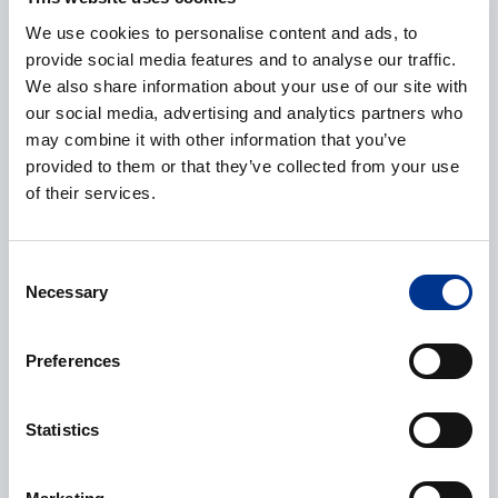
We use cookies to personalise content and ads, to
E-post
*
provide social media features and to analyse our traffic.
We also share information about your use of our site with
our social media, advertising and analytics partners who
may combine it with other information that you’ve
provided to them or that they’ve collected from your use
Telefonnummer
of their services.
Consent
Necessary
Selection
Ytterligere informasjon
Preferences
Statistics
Behandling av personopplysninger
*