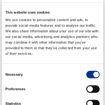
ekspertise får kundene tilgang til en sterk kombinasjon av
innovasjon, service og support
.
This website uses cookies
Kontakt oss
for mer informasjon om Rigakus
EDXRF
-løsninger!
We use cookies to personalise content and ads, to
provide social media features and to analyse our traffic.
We also share information about your use of our site with
our social media, advertising and analytics partners who
Amanda Aslaksen Foreldrepermisjon
may combine it with other information that you’ve
til 2027
provided to them or that they’ve collected from your use
Produktsjef INFORS HT Scandinavia
of their services.
+47 47 86 66 89
amanda.aslaksen@bernerlab.no
Consent
Necessary
Selection
Marlen Nerli Foreldrepermisjon til
2027
Preferences
Produktsjef
+47 95 84 79 56
Statistics