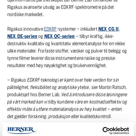
Rigakus avanserte utvalg av EDXRF-spektrometre på det
nordiske markedet.
Rigakus innovative
EDXRF
-systemer – inkludert
NEX CG II
,
NEX DE-serien
og
NEX QC-serien
– tilbyr kraftig, ikke-
destruktiv kvalitativ og kvantitativ elementanalyse for en rekke
ulike materialer. Fra faste stoffer, væsker og pulver til belegg og
tynne filmer leverer disse instrumentene raske og presise
resultater med høy nøyaktighet og brukervennlighet.
–
Rigakus EDXRF-teknologi er kjent over hele verden for sin
pålitelighet, fleksibilitet og analytiske ytelse
, sier Martin Ratsch,
produktsjef hos Berner Lab.
Ved å introdusere disse løsningene
på vårt marked kan vi tilby kundene våre en kostnadseffektiv og
effektiv måte å utføre materialanalyse av høy kvalitet – enten
det gjelder forskning, produksjon eller kvalitetskontroll.
Med Rigakus velprøvde teknologi og Berner Labs lokale