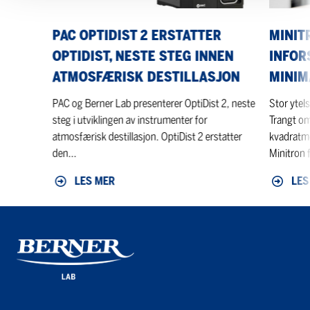
innen
ytelse,
atmosfærisk
minimalt
PAC OPTIDIST 2 ERSTATTER
MINIT
destillasjon
fotavtryk
OPTIDIST, NESTE STEG INNEN
INFOR
ATMOSFÆRISK DESTILLASJON
MINIM
PAC og Berner Lab presenterer OptiDist 2, neste
Stor ytels
steg i utviklingen av instrumenter for
Trangt om
atmosfærisk destillasjon. OptiDist 2 erstatter
kvadratme
den...
Minitron f
LES MER
LES